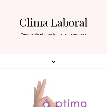
Skip to content
Clima Laboral
Conociendo el clima laboral en la empresa