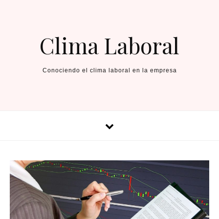
Skip to content
Clima Laboral
Conociendo el clima laboral en la empresa