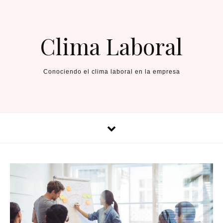
Skip to content
Clima Laboral
Conociendo el clima laboral en la empresa